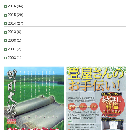
2016
(34)
2015
(29)
2014
(27)
2013
(6)
2008
(1)
2007
(2)
2003
(1)