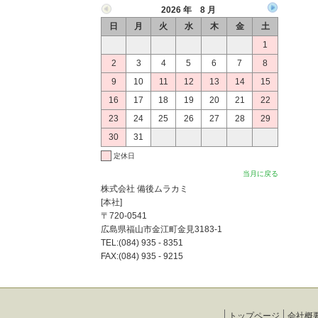
2026 年 8 月
日
月
火
水
木
金
土
1
2
3
4
5
6
7
8
9
10
11
12
13
14
15
16
17
18
19
20
21
22
23
24
25
26
27
28
29
30
31
定休日
当月に戻る
株式会社 備後ムラカミ
[本社]
〒720-0541
広島県福山市金江町金見3183-1
TEL:(084) 935 - 8351
FAX:(084) 935 - 9215
トップページ
会社概