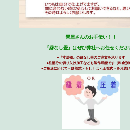
畳屋さんのお手伝い！！
『縁なし畳』はぜひ弊社へお任せくださ
●『寸法物』の縁なし畳のご注文を承ります
●柱部分の切り欠け加工なども製作可能です（料金別
●ご用途に応じて＜縫着式＞もしくは＜圧着式＞をお選