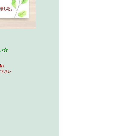
い☆
途）
び下さい