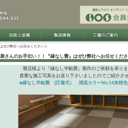
』はぜひ弊社へお任せください☆
屋さんのお手伝い！！『縁なし畳』はぜひ弊社へお任せくださ
畳店様より『縁なし半帖畳』製作のご依頼を承りま
貴重な施工写真をお送り下さいましたのでご紹介させ
■縁なし半帖畳 (圧着式） 清流カラーNo.14灰桜色